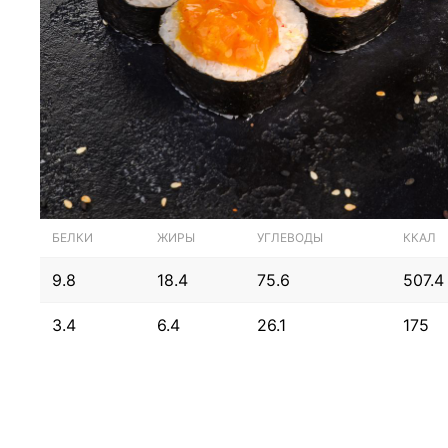
БЕЛКИ
ЖИРЫ
УГЛЕВОДЫ
ККАЛ
9.8
18.4
75.6
507.4
3.4
6.4
26.1
175