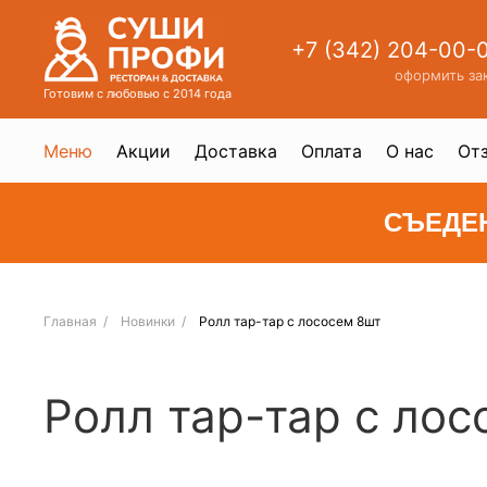
+7 (342) 204-00-
оформить за
Готовим с любовью с 2014 года
Меню
Акции
Доставка
Оплата
О нас
От
СЪЕДЕ
Главная
Новинки
Ролл тар-тар с лососем 8шт
Ролл тар-тар с ло