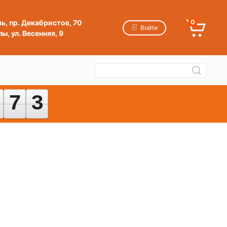
мь, пр. Декабристов, 70
0
Войти
ы, ул. Весенняя, 9
7
7
3
3