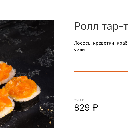
Ролл тар-
Лосось, креветки, краб
чили
290 г
829 ₽