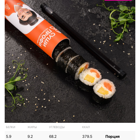
БЕЛКИ
ЖИРЫ
УГЛЕВОДЫ
ККАЛ
5.9
9.2
68.2
379.5
Порция