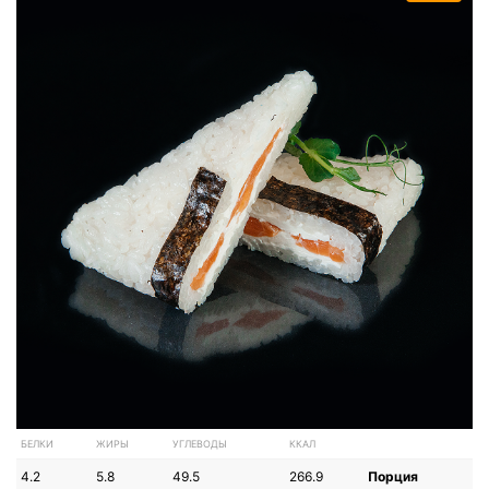
БЕЛКИ
ЖИРЫ
УГЛЕВОДЫ
ККАЛ
4.2
5.8
49.5
266.9
Порция