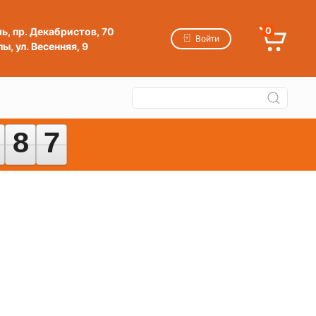
мь, пр. Декабристов, 70
0
Войти
ы, ул. Весенняя, 9
8
8
7
7