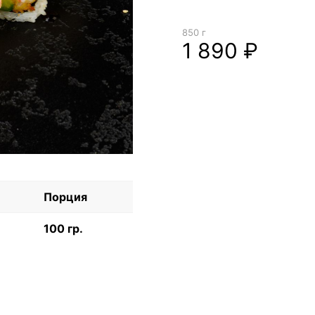
850 г
1 890 ₽
Порция
100 гр.