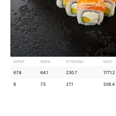
БЕЛКИ
ЖИРЫ
УГЛЕВОДЫ
ККАЛ
67.8
64.1
230.7
1771.2
8
7.5
27.1
208.4