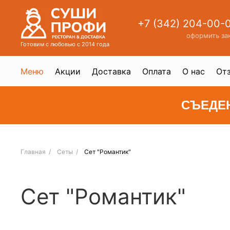
+7 (342) 204-00-
оформить за
Готовим с любовью с 2014 года
Меню
Акции
Доставка
Оплата
О нас
От
СЪЕДЕ
Главная
Сеты
Сет "Романтик"
Сет "Романтик"