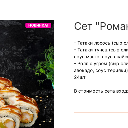
Сет "Рома
НОВИНКА!
- Татаки лосось (сыр с
- Татаки тунец (сыр сл
соус манго, соус спайс
- Ролл с угрем (сыр сл
авокадо, соус терияки)
24шт
В стоимость сета входя