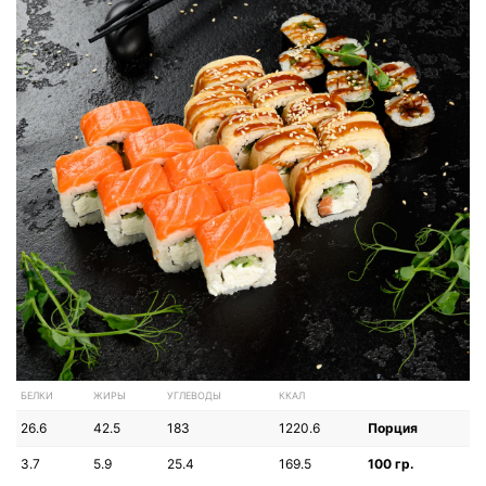
БЕЛКИ
ЖИРЫ
УГЛЕВОДЫ
ККАЛ
26.6
42.5
183
1220.6
Порция
3.7
5.9
25.4
169.5
100 гр.