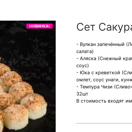
Сет Сакур
НОВИНКА!
- Вулкан запечённый (
салата)
- Аляска (Снежный кра
соус)
- Юка с креветкой (Сл
омлет, соус унаги, кун
- Темпура Чизи (Сливо
32шт
В стоимость входят им