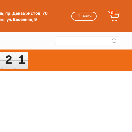
мь, пр. Декабристов, 70
0
Войти
ы, ул. Весенняя, 9
2
2
1
1