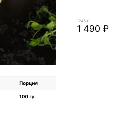
1246 г
1 490 ₽
Порция
100 гр.