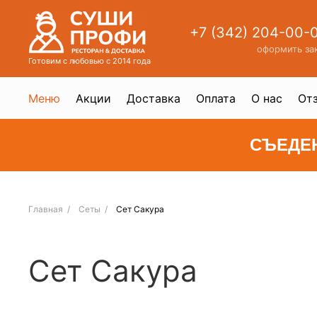
+7 (342) 204-00-
оформить за
Готовим с любовью с 2014 года
Меню
Акции
Доставка
Оплата
О нас
От
СЪЕДЕ
Главная
Сеты
Сет Сакура
Сет Сакура