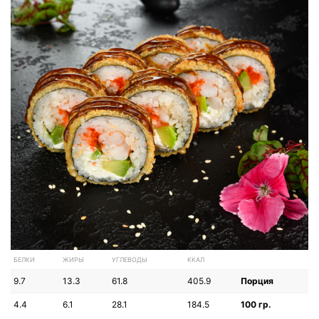
БЕЛКИ
ЖИРЫ
УГЛЕВОДЫ
ККАЛ
9.7
13.3
61.8
405.9
Порция
4.4
6.1
28.1
184.5
100 гр.