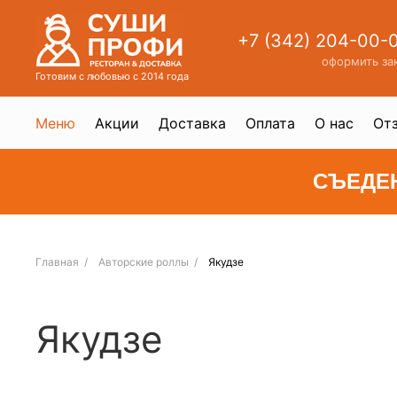
+7 (342) 204-00-
оформить за
Готовим с любовью с 2014 года
Меню
Акции
Доставка
Оплата
О нас
От
СЪЕДЕ
Главная
Авторские роллы
Якудзе
Якудзе