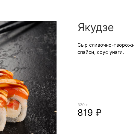
Якудзе
Сыр сливочно-творожны
спайси, соус унаги.
320 г
819 ₽