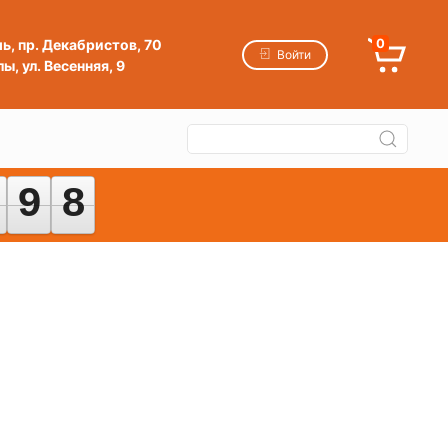
мь, пр. Декабристов, 70
0
Войти
ы, ул. Весенняя, 9
9
9
8
8